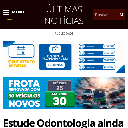
Ir
ÚLTIMAS
para
Pesquisar
MENU
o
NOTÍCIAS
conteúdo
PUBLICIDADE
Estude Odontologia ainda