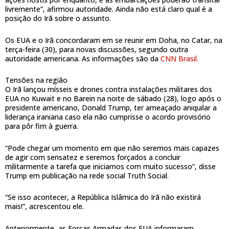
livremente”, afirmou autoridade.
Ainda não está claro qual é a
posição do Irã sobre o assunto.
Os EUA e o Irã concordaram em se reunir em Doha, no Catar, na
terça-feira (30), para novas discussões, segundo outra
autoridade americana. As informações são da
CNN Brasil.
Tensões na região
O Irã lançou mísseis e drones contra instalações militares dos
EUA no Kuwait e no Barein na noite de sábado (28), logo após o
presidente americano, Donald Trump, ter ameaçado aniquilar a
liderança iraniana caso ela não cumprisse o acordo provisório
para pôr fim à guerra.
“Pode chegar um momento em que não seremos mais capazes
de agir com sensatez e seremos forçados a concluir
militarmente a tarefa que iniciamos com muito sucesso”, disse
Trump em publicação na rede social Truth Social.
“Se isso acontecer, a República Islâmica do Irã não existirá
mais!”, acrescentou ele.
Anteriormente, as Forças Armadas dos EUA informaram