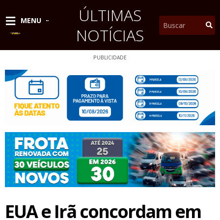
Ir
ÚLTIMAS
para
Pesquisar
MENU
o
NOTÍCIAS
conteúdo
PUBLICIDADE
EUA e Irã concordam em