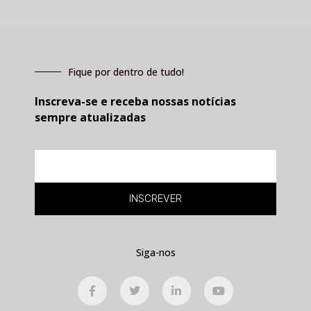
Fique por dentro de tudo!
Inscreva-se e receba nossas notícias
sempre atualizadas
E-
mail
INSCREVER
Siga-nos
F
T
L
Y
a
w
i
o
c
i
n
u