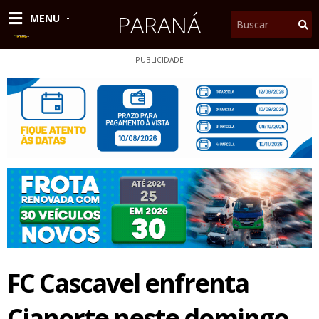
Ir
PARANÁ
Pesquisar
MENU
para
o
conteúdo
PUBLICIDADE
FC Cascavel enfrenta
Cianorte neste domingo