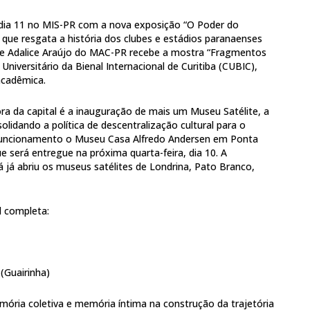
dia 11 no MIS-PR com a nova exposição “O Poder do
 que resgata a história dos clubes e estádios paranaenses
de Adalice Araújo do MAC-PR recebe a mostra “Fragmentos
 Universitário da Bienal Internacional de Curitiba (CUBIC),
acadêmica.
ra da capital é a inauguração de mais um Museu Satélite, a
olidando a política de descentralização cultural para o
m funcionamento o Museu Casa Alfredo Andersen em Ponta
 será entregue na próxima quarta-feira, dia 10. A
á já abriu os museus satélites de Londrina, Pato Branco,
l completa:
 (Guairinha)
emória coletiva e memória íntima na construção da trajetória