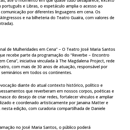
nças, até o momento em que quase tudo desaparece, exceto
 português e Libras, o espetáculo amplia o acesso ao
da comunicação por diferentes linguagens em cena. Os
kIngressos e na bilheteria do Teatro Guaíra, com valores de
ntrada).
onal de Mulheridades em Cena” – O Teatro José Maria Santos
que recebe parte da programação do “Reverbe – Encontro
em Cena”, iniciativa vinculada à The Magdalena Project, rede
teatro, com mais de 30 anos de atuação, responsável por
e seminários em todos os continentes.
ocação diante do atual contexto histórico, político e
ravessamentos que reverberam em nossos corpos, poéticas e
 nasce do desejo de criar redes, fortalecer vínculos e ampliar
ealizado e coordenado artisticamente por Janaina Matter e
, nesta edição, com curadoria compartilhada de Daniele
.
ramação no José Maria Santos, o público poderá