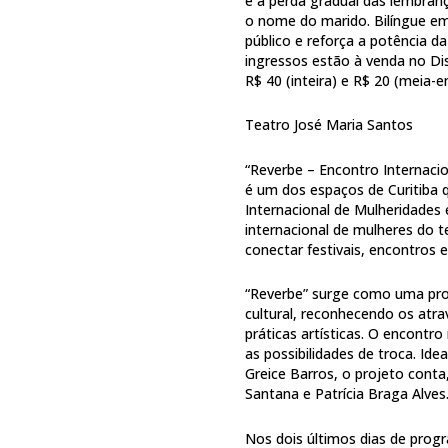
e a perda gradual das lembra
o nome do marido. Bilíngue em
público e reforça a potência 
ingressos estão à venda no Dis
R$ 40 (inteira) e R$ 20 (meia-e
Teatro José Maria Santos
“Reverbe – Encontro Internaci
é um dos espaços de Curitiba 
Internacional de Mulheridades 
internacional de mulheres do 
conectar festivais, encontros 
“Reverbe” surge como uma prov
cultural, reconhecendo os at
práticas artísticas. O encontro
as possibilidades de troca. Id
Greice Barros, o projeto conta
Santana e Patrícia Braga Alves
Nos dois últimos dias de prog