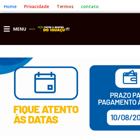
Ir
Home
Privacidade
Termos
contato
para
o
conteúdo
MENU