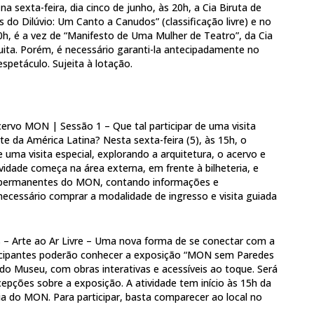
sexta-feira, dia cinco de junho, às 20h, a Cia Biruta de
s do Dilúvio: Um Canto a Canudos” (classificação livre) e no
0h, é a vez de “Manifesto de Uma Mulher de Teatro”, da Cia
tuita. Porém, é necessário garanti-la antecipadamente no
spetáculo. Sujeita à lotação.
acervo MON | Sessão 1 – Que tal participar de uma visita
e da América Latina? Nesta sexta-feira (5), às 15h, o
uma visita especial, explorando a arquitetura, o acervo e
vidade começa na área externa, em frente à bilheteria, e
permanentes do MON, contando informações e
é necessário comprar a modalidade de ingresso e visita guiada
 Arte ao Ar Livre – Uma nova forma de se conectar com a
ticipantes poderão conhecer a exposição “MON sem Paredes
s do Museu, com obras interativas e acessíveis ao toque. Será
rcepções sobre a exposição. A atividade tem início às 15h da
eria do MON. Para participar, basta comparecer ao local no