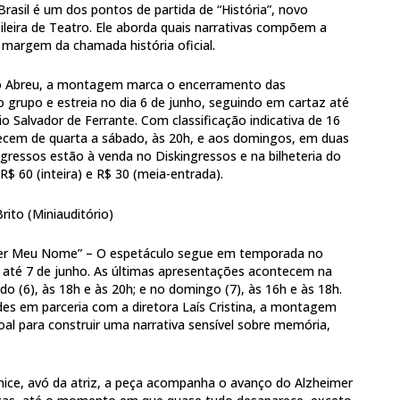
rasil é um dos pontos de partida de “História”, novo
leira de Teatro. Ele aborda quais narrativas compõem a
 margem da chamada história oficial.
io Abreu, a montagem marca o encerramento das
rupo e estreia no dia 6 de junho, seguindo em cartaz até
io Salvador de Ferrante. Com classificação indicativa de 16
ecem de quarta a sábado, às 20h, e aos domingos, em duas
ngressos estão à venda no Diskingressos e na bilheteria do
R$ 60 (inteira) e R$ 30 (meia-entrada).
rito (Miniauditório)
er Meu Nome” – O espetáculo segue em temporada no
a até 7 de junho. As últimas apresentações acontecem na
ado (6), às 18h e às 20h; e no domingo (7), às 16h e às 18h.
des em parceria com a diretora Laís Cristina, a montagem
al para construir uma narrativa sensível sobre memória,
Eunice, avó da atriz, a peça acompanha o avanço do Alzheimer