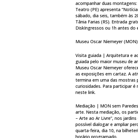
acompanhar duas montagens: na 
Teatro (PE) apresenta “Notícia
sábado, dia seis, também às 2
Tânia Farias (RS). Entrada gra
DiskIngressos ou 1h antes do e
Museu Oscar Niemeyer (MON)
Visita guiada | Arquitetura e 
guiada pelo maior museu de art
Museu Oscar Niemeyer oferece 
as exposições em cartaz. A ati
termina em uma das mostras 
curiosidades. Para participar 
neste link.
Mediação | MON sem Paredes –
arte. Nesta mediação, os par
– Arte ao Ar Livre”, nos jardin
possível dialogar e ampliar pe
quarta-feira, dia 10, na bilhet
horário programado.