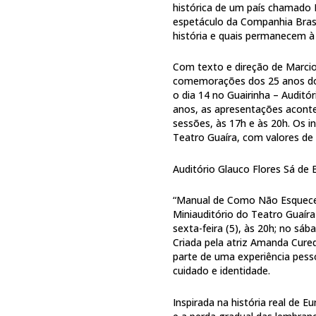
histórica de um país chamado B
espetáculo da Companhia Brasi
história e quais permanecem à
Com texto e direção de Marc
comemorações dos 25 anos do g
o dia 14 no Guairinha – Auditór
anos, as apresentações acont
sessões, às 17h e às 20h. Os i
Teatro Guaíra, com valores de 
Auditório Glauco Flores Sá de B
“Manual de Como Não Esquec
Miniauditório do Teatro Guaír
sexta-feira (5), às 20h; no sáb
Criada pela atriz Amanda Cure
parte de uma experiência pesso
cuidado e identidade.
Inspirada na história real de 