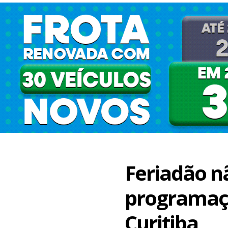
Feriadão nã
programaçã
Curitiba