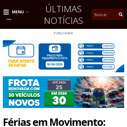
Ir
ÚLTIMAS
para
Pesquisar
MENU
o
NOTÍCIAS
conteúdo
PUBLICIDADE
Férias em Movimento: