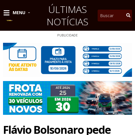
Ir
ÚLTIMAS
para
Pesquisar
MENU
o
NOTÍCIAS
conteúdo
PUBLICIDADE
Flávio Bolsonaro pede