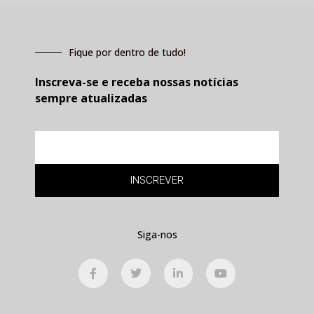
Fique por dentro de tudo!
Inscreva-se e receba nossas notícias
sempre atualizadas
E-
mail
INSCREVER
Siga-nos
F
T
L
Y
a
w
i
o
c
i
n
u
e
t
k
t
b
t
e
u