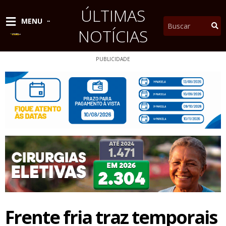
Ir
ÚLTIMAS
para
Pesquisar
MENU
o
NOTÍCIAS
conteúdo
PUBLICIDADE
Frente fria traz temporais