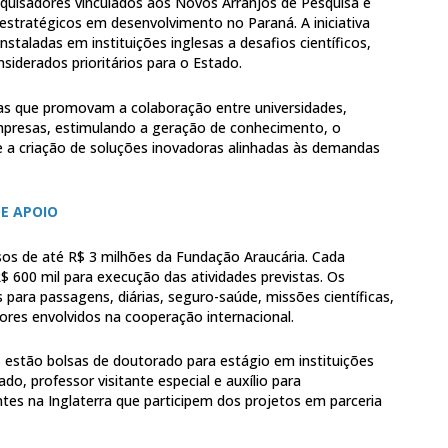
quisadores vinculados aos Novos Arranjos de Pesquisa e
estratégicos em desenvolvimento no Paraná. A iniciativa
staladas em instituições inglesas a desafios científicos,
siderados prioritários para o Estado.
as que promovam a colaboração entre universidades,
mpresas, estimulando a geração de conhecimento, o
 a criação de soluções inovadoras alinhadas às demandas
E APOIO
os de até R$ 3 milhões da Fundação Araucária. Cada
R$ 600 mil para execução das atividades previstas. Os
s para passagens, diárias, seguro-saúde, missões científicas,
dores envolvidos na cooperação internacional.
s estão bolsas de doutorado para estágio em instituições
do, professor visitante especial e auxílio para
ntes na Inglaterra que participem dos projetos em parceria