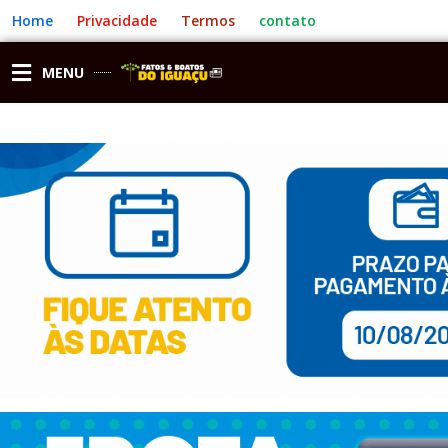
Ir
Home
Privacidade
Termos
contato
para
o
conteúdo
MENU