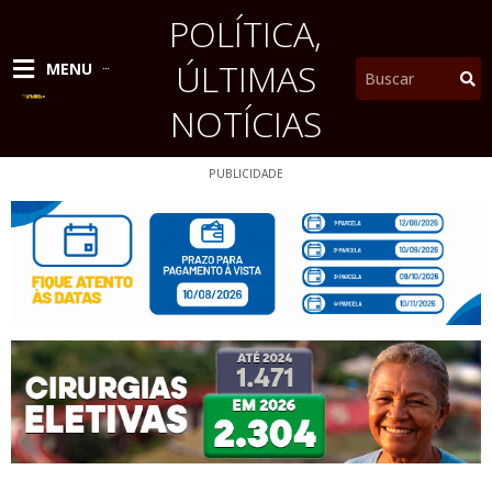
Ir
POLÍTICA
,
para
o
ÚLTIMAS
Pesquisar
MENU
conteúdo
NOTÍCIAS
PUBLICIDADE