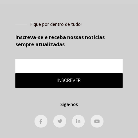
Fique por dentro de tudo!
Inscreva-se e receba nossas notícias
sempre atualizadas
E-
mail
INSCREVER
Siga-nos
F
T
L
Y
a
w
i
o
c
i
n
u
e
t
k
t
b
t
e
u