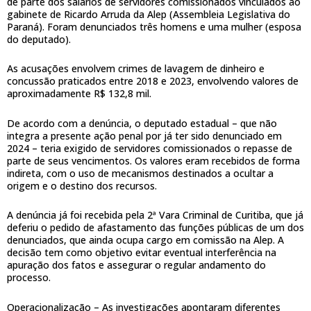
de parte dos salários de servidores comissionados vinculados ao
gabinete de Ricardo Arruda da Alep (Assembleia Legislativa do
Paraná). Foram denunciados três homens e uma mulher (esposa
do deputado).
As acusações envolvem crimes de lavagem de dinheiro e
concussão praticados entre 2018 e 2023, envolvendo valores de
aproximadamente R$ 132,8 mil.
De acordo com a denúncia, o deputado estadual – que não
integra a presente ação penal por já ter sido denunciado em
2024 – teria exigido de servidores comissionados o repasse de
parte de seus vencimentos. Os valores eram recebidos de forma
indireta, com o uso de mecanismos destinados a ocultar a
origem e o destino dos recursos.
A denúncia já foi recebida pela 2ª Vara Criminal de Curitiba, que já
deferiu o pedido de afastamento das funções públicas de um dos
denunciados, que ainda ocupa cargo em comissão na Alep. A
decisão tem como objetivo evitar eventual interferência na
apuração dos fatos e assegurar o regular andamento do
processo.
Operacionalização – As investigações apontaram diferentes