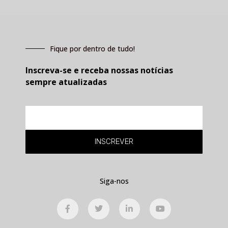
Fique por dentro de tudo!
Inscreva-se e receba nossas notícias
sempre atualizadas
E-
mail
INSCREVER
Siga-nos
F
T
L
Y
a
w
i
o
c
i
n
u
e
t
k
t