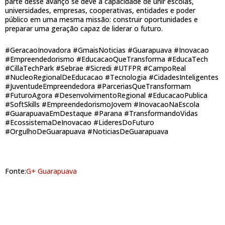
parte desse avanço se deve à capacidade de unir escolas,
universidades, empresas, cooperativas, entidades e poder
público em uma mesma missão: construir oportunidades e
preparar uma geração capaz de liderar o futuro.
#GeracaoInovadora #GmaisNoticias #Guarapuava #Inovacao
#Empreendedorismo #EducacaoQueTransforma #EducaTech
#CillaTechPark #Sebrae #Sicredi #UTFPR #CampoReal
#NucleoRegionalDeEducacao #Tecnologia #CidadesInteligentes
#JuventudeEmpreendedora #ParceriasQueTransformam
#FuturoAgora #DesenvolvimentoRegional #EducacaoPublica
#SoftSkills #EmpreendedorismoJovem #InovacaoNaEscola
#GuarapuavaEmDestaque #Parana #TransformandoVidas
#EcossistemaDeInovacao #LideresDoFuturo
#OrgulhoDeGuarapuava #NoticiasDeGuarapuava
Fonte:
G+ Guarapuava