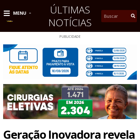
Ir
ÚLTIMAS
para
Pesquisar
MENU
o
NOTÍCIAS
conteúdo
PUBLICIDADE
Geração Inovadora revela