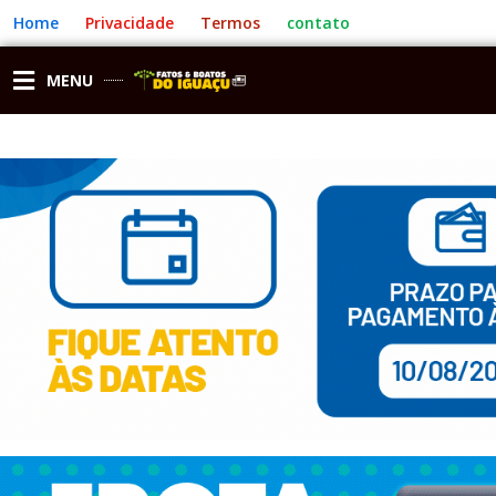
Ir
Home
Privacidade
Termos
contato
para
o
conteúdo
MENU