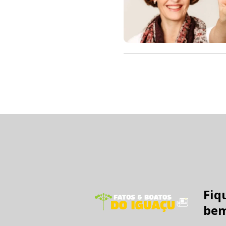
Fiq
bem