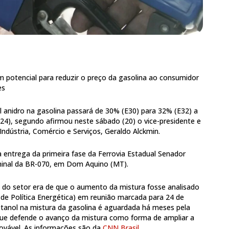
 potencial para reduzir o preço da gasolina ao consumidor
es
l anidro na gasolina passará de 30% (E30) para 32% (E32) a
 (24), segundo afirmou neste sábado (20) o vice-presidente e
ndústria, Comércio e Serviços, Geraldo Alckmin.
 a entrega da primeira fase da Ferrovia Estadual Senador
rminal da BR-070, em Dom Aquino (MT).
do setor era de que o aumento da mistura fosse analisado
de Política Energética) em reunião marcada para 24 de
 etanol na mistura da gasolina é aguardada há meses pela
 que defende o avanço da mistura como forma de ampliar a
ovável. As informações são da
CNN Brasil.