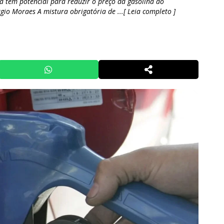
a tem potencial para reduzir o preço da gasolina ao
io Moraes A mistura obrigatória de ...[ Leia completo ]