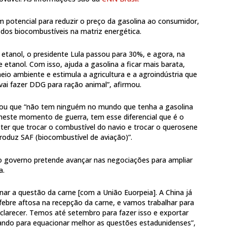
 potencial para reduzir o preço da gasolina ao consumidor,
 dos biocombustíveis na matriz energética.
 etanol, o presidente Lula passou para 30%, e agora, na
 etanol. Com isso, ajuda a gasolina a ficar mais barata,
io ambiente e estimula a agricultura e a agroindústria que
 vai fazer DDG para ração animal”, afirmou.
ltou que “não tem ninguém no mundo que tenha a gasolina
 neste momento de guerra, tem esse diferencial que é o
ter que trocar o combustível do navio e trocar o querosene
roduz SAF (biocombustível de aviação)”.
 governo pretende avançar nas negociações para ampliar
a.
nar a questão da carne [com a União Euorpeia]. A China já
 febre aftosa na recepção da carne, e vamos trabalhar para
sclarecer. Temos até setembro para fazer isso e exportar
ando para equacionar melhor as questões estadunidenses”,