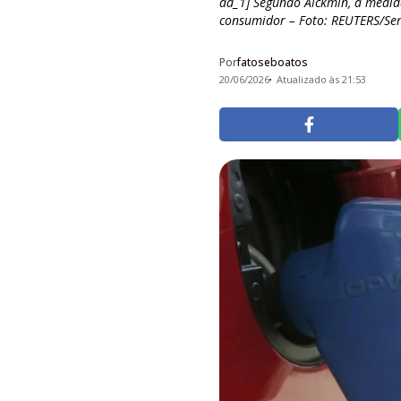
ad_1] Segundo Alckmin, a medid
consumidor – Foto: REUTERS/Serg
Por
fatoseboatos
20/06/2026
Atualizado às 21:53