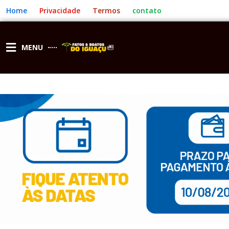
Ir
Home
Privacidade
Termos
contato
para
o
conteúdo
MENU