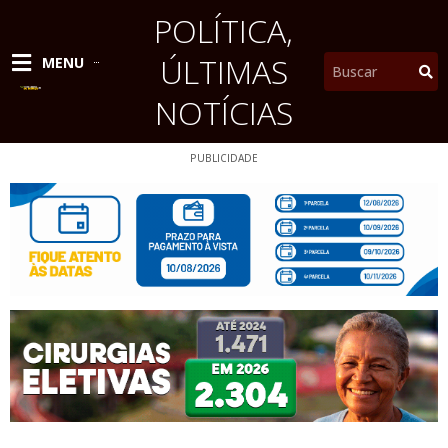
Ir
POLÍTICA
,
para
o
ÚLTIMAS
Pesquisar
MENU
conteúdo
NOTÍCIAS
PUBLICIDADE