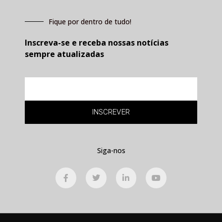
Fique por dentro de tudo!
Inscreva-se e receba nossas notícias
sempre atualizadas
E-
mail
INSCREVER
Siga-nos
F
T
L
Y
a
w
i
o
c
i
n
u
e
t
k
t
b
t
e
u
o
e
d
b
o
r
i
e