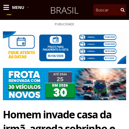
Ir
BRASIL
Pesquisar
MENU
para
o
conteúdo
PUBLICIDADE
Homem invade casa da
irmã, agreda sobrinho e