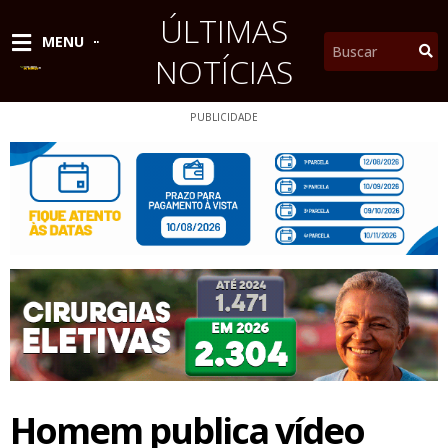
Ir
ÚLTIMAS
para
Pesquisar
MENU
o
NOTÍCIAS
conteúdo
PUBLICIDADE
Homem publica vídeo