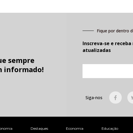
Fique por dentro d
Inscreva-se e receba
atualizadas
ue sempre
E-
 informado!
mail
F
Siga-nos
a
c
e
b
o
o
k
onomia
Destaques
Economia
Educação
-