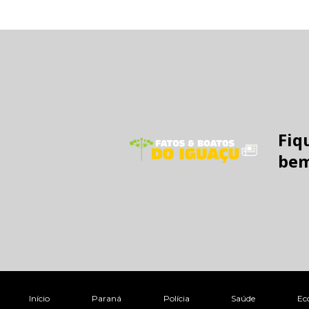
Fiq
bem
Início
Paraná
Polícia
Saúde
Ec