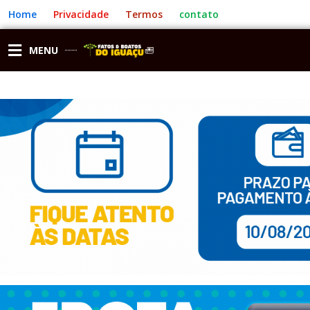
Ir
Home
Privacidade
Termos
contato
para
o
conteúdo
MENU