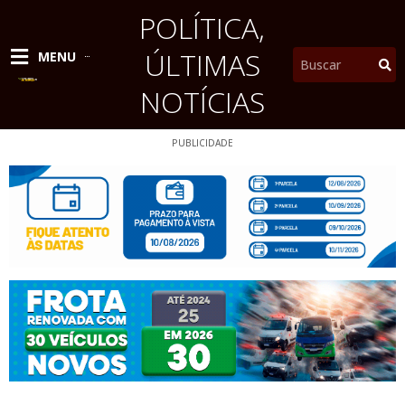
Ir
POLÍTICA
,
para
o
ÚLTIMAS
Pesquisar
MENU
conteúdo
NOTÍCIAS
PUBLICIDADE