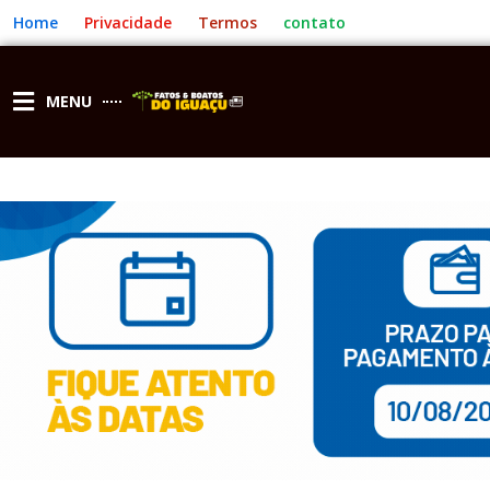
Ir
Home
Privacidade
Termos
contato
para
o
conteúdo
MENU