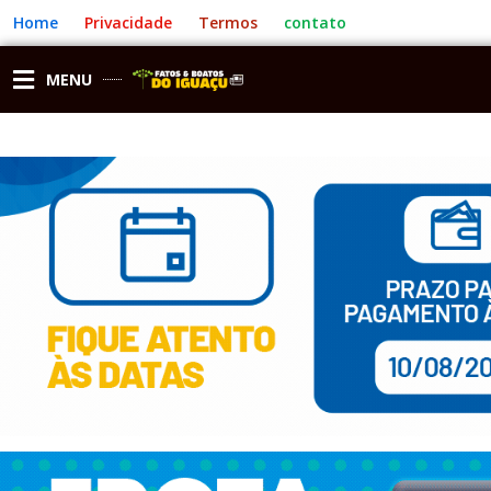
Ir
Home
Privacidade
Termos
contato
para
o
conteúdo
MENU