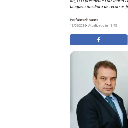
ad_1] O presidente Luiz Inácio Lu
bloqueio imediato de recursos fi
Por
fatoseboatos
19/06/2026
Atualizado às 18:45