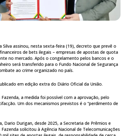
a Silva assinou, nesta sexta-feira (19), decreto que prevê o
financeiros de bets ilegais – empresas de apostas de quota
mente no mercado. Após o congelamento pelos bancos e o
nheiro será transferido para o Fundo Nacional de Segurança
 combate ao crime organizado no país.
ublicado em edição extra do Diário Oficial da União.
 Fazenda, a medida foi possível com a aprovação, pelo
tifacção. Um dos mecanismos previstos é o “perdimento de
, Dario Durigan, desde 2025, a Secretaria de Prêmios e
a Fazenda solicitou à Agência Nacional de Telecomunicações
 mil sites de apostas ilegais, de responsabilidade de cerca