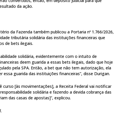
rão convertidos, então, em depósito judicial para que
esultado da ação.
istério da Fazenda também publicou a Portaria nº 1.766/2026,
ade tributária solidária das instituições financeiras que
 de bets ilegais.
bilidade solidária, evidentemente com o intuito de
financeiras deem guarida a essas bets ilegais, dado que hoje
lado pela SPA. Então, a bet que não tem autorização, ela
r essa guarida das instituições financeiras”, disse Durigan.
dê curso [às movimentações], a Receita Federal vai notificar
 responsabilidade solidária e fazendo a devida cobrança das
riam das casas de apostas]”, explicou.
l.