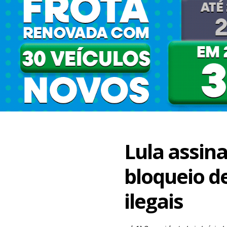
Lula assin
bloqueio d
ilegais