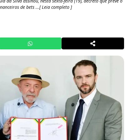
la da Silva assinou, nesta sexta-feira (19), decreto que prevê o
nanceiros de bets ...[ Leia completo ]