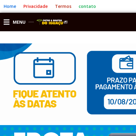
Ir
Home
Privacidade
Termos
contato
para
o
conteúdo
MENU