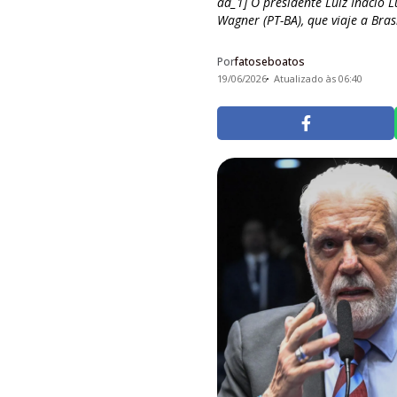
ad_1] O presidente Luiz Inácio L
Wagner (PT-BA), que viaje a Brasí
Por
fatoseboatos
19/06/2026
Atualizado às 06:40