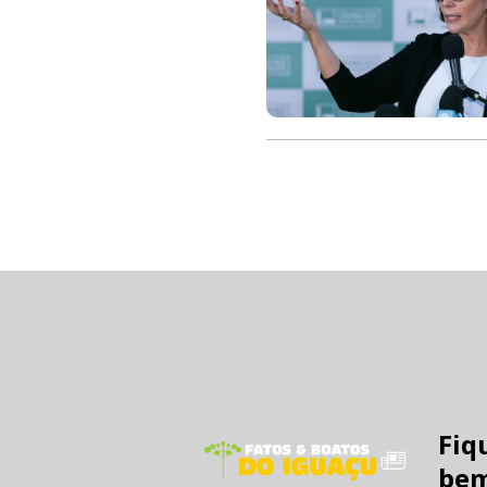
Fiq
bem