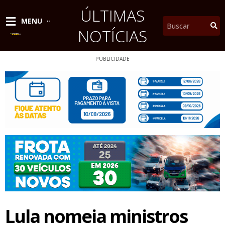
Ir
ÚLTIMAS
para
Pesquisar
MENU
o
NOTÍCIAS
conteúdo
PUBLICIDADE
Lula nomeia ministros