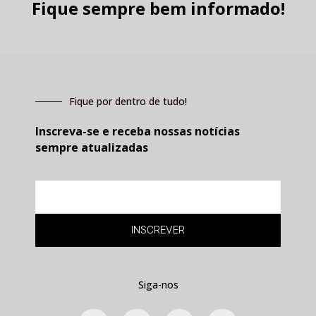
Fique sempre bem informado!
Fique por dentro de tudo!
Inscreva-se e receba nossas notícias
sempre atualizadas
E-
mail
INSCREVER
Siga-nos
F
T
L
Y