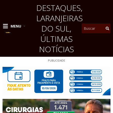
Ir
DESTAQUES
,
para
o
LARANJEIRAS
conteúdo
DO SUL
,
Pesquisar
MENU
ÚLTIMAS
NOTÍCIAS
PUBLICIDADE