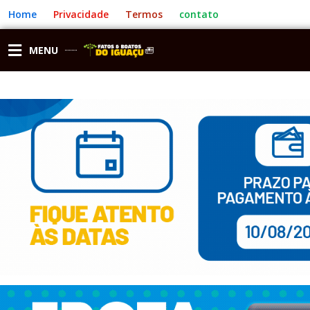
Ir
Home
Privacidade
Termos
contato
para
o
conteúdo
MENU