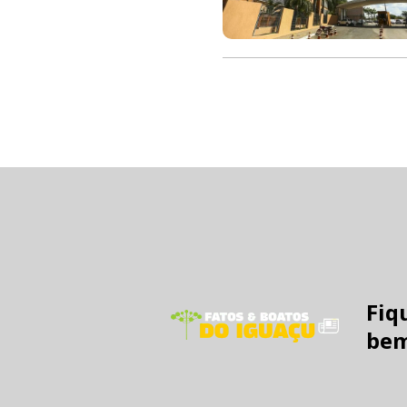
Fiq
bem