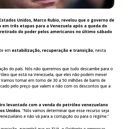
Estados Unidos, Marco Rubio, revelou que o governo de
 em três etapas para a Venezuela após a queda do
 retirado do poder pelos americanos no último sábado
ste em
estabilização, recuperação e transição
, nesta
ização do país. Nós não queremos que tudo descambe para o
róleo que está na Venezuela, que eles não podem mexer
 Vamos tomar em torno de 30 a 50 milhões de barris de
cado pelo preço que valem e não com os descontos que a
iro levantado com a venda do petróleo venezuelano
dos Unidos
. “Nós vamos determinar que esse recurso seja
venezuelano e não vá para a corrupção ou para o regime.”
cuperação, garantirá que os EUA, o Ocidente e empresas