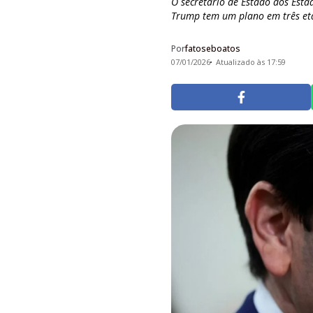
O secretário de Estado dos Esta
Trump tem um plano em três etap
Por
fatoseboatos
07/01/2026
Atualizado às 17:59