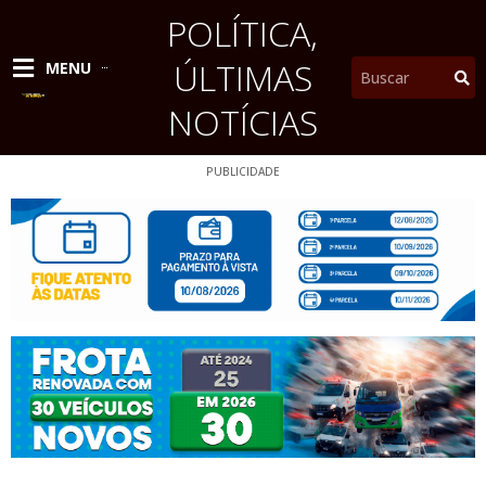
Ir
POLÍTICA
,
para
o
ÚLTIMAS
Pesquisar
MENU
conteúdo
NOTÍCIAS
PUBLICIDADE