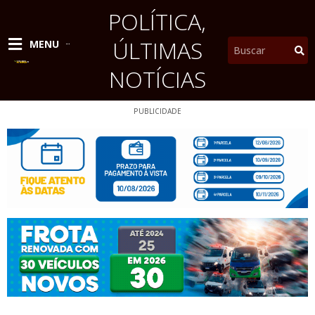
Ir
POLÍTICA
,
para
o
ÚLTIMAS
Pesquisar
MENU
conteúdo
NOTÍCIAS
PUBLICIDADE