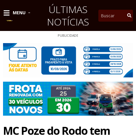
Ir
ÚLTIMAS
para
Pesquisar
MENU
o
NOTÍCIAS
conteúdo
PUBLICIDADE
MC Poze do Rodo tem