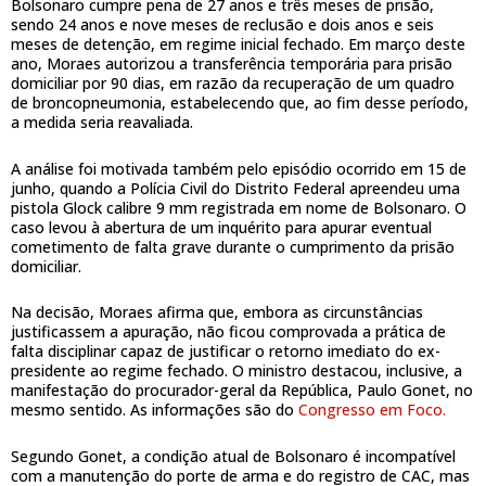
Bolsonaro cumpre pena de 27 anos e três meses de prisão,
sendo 24 anos e nove meses de reclusão e dois anos e seis
meses de detenção, em regime inicial fechado. Em março deste
ano, Moraes autorizou a transferência temporária para prisão
domiciliar por 90 dias, em razão da recuperação de um quadro
de broncopneumonia, estabelecendo que, ao fim desse período,
a medida seria reavaliada.
A análise foi motivada também pelo episódio ocorrido em 15 de
junho, quando a Polícia Civil do Distrito Federal apreendeu uma
pistola Glock calibre 9 mm registrada em nome de Bolsonaro. O
caso levou à abertura de um inquérito para apurar eventual
cometimento de falta grave durante o cumprimento da prisão
domiciliar.
Na decisão, Moraes afirma que, embora as circunstâncias
justificassem a apuração, não ficou comprovada a prática de
falta disciplinar capaz de justificar o retorno imediato do ex-
presidente ao regime fechado. O ministro destacou, inclusive, a
manifestação do procurador-geral da República, Paulo Gonet, no
mesmo sentido. As informações são do
Congresso em Foco.
Segundo Gonet, a condição atual de Bolsonaro é incompatível
com a manutenção do porte de arma e do registro de CAC, mas