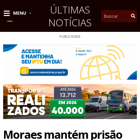
Ir
ÚLTIMAS
para
Pesquisar
MENU
o
NOTÍCIAS
conteúdo
PUBLICIDADE
Moraes mantém prisão