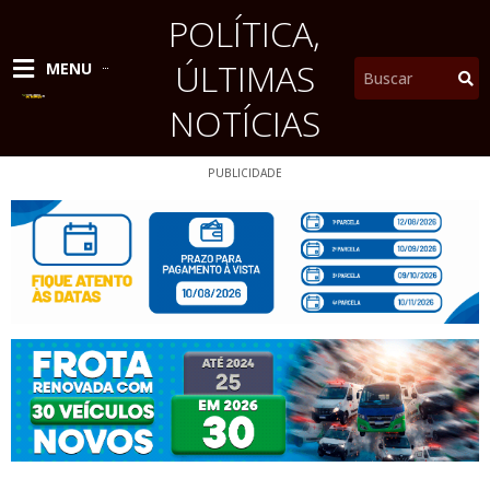
Ir
POLÍTICA
,
para
o
ÚLTIMAS
Pesquisar
MENU
conteúdo
NOTÍCIAS
PUBLICIDADE