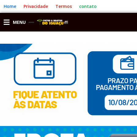
Ir
Home
Privacidade
Termos
contato
para
o
conteúdo
MENU