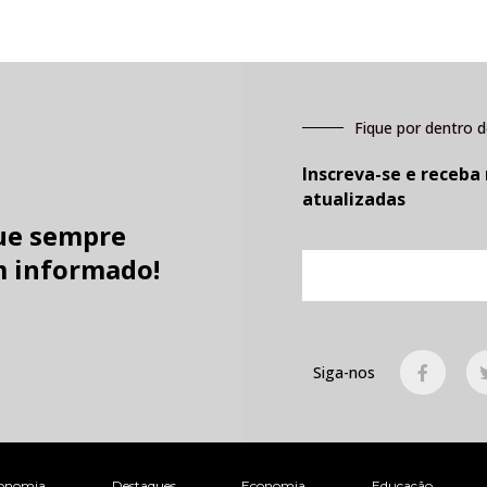
Fique por dentro d
Inscreva-se e receba
atualizadas
ue sempre
E-
 informado!
mail
F
Siga-nos
a
c
e
b
o
o
k
onomia
Destaques
Economia
Educação