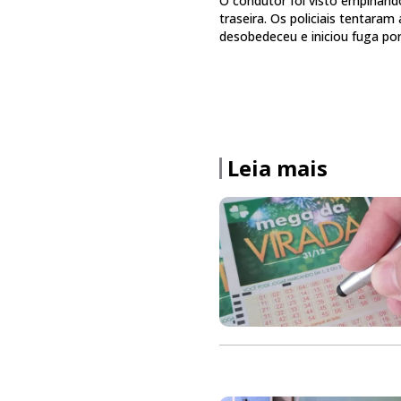
O condutor foi visto empinand
traseira. Os policiais tentara
desobedeceu e iniciou fuga por 
Leia mais