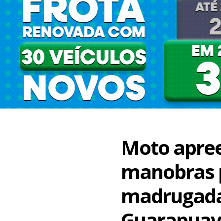
Moto apre
manobras 
madrugada
Guarapua