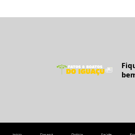
Fiq
bem
Início
Paraná
Polícia
Saúde
Ec