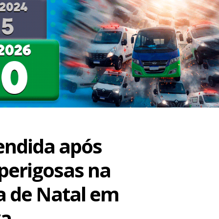
endida após
perigosas na
 de Natal em
va