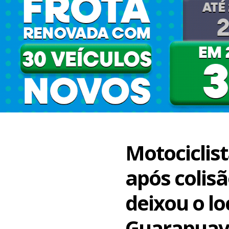
Motociclis
após colis
deixou o l
Guarapua