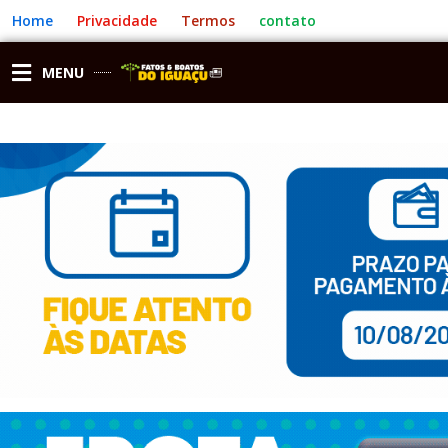
Ir
Home
Privacidade
Termos
contato
para
o
conteúdo
MENU