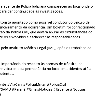
uma agente de Polícia Judiciária compareceu ao local onde o
ara dar continuidade às investigações.
motorista apontado como possível condutor do veículo de
o encerramento da ocorrência. Um boletim foi confeccionado
ão da Polícia Civil, que deverá apurar as circunstâncias do
nte os envolvidos e esclarecer as responsabilidades.
 pelo Instituto Médico-Legal (IML), após os trabalhos da
a importância do respeito às normas de trânsito, da
zir veículos e da permanência no local em acidentes até a
etentes.
 #VilaCarli #PolíciaMilitar #PolíciaCivil
#SAMU #Paraná #GmaisNoticias #Urgente #Notícias
a