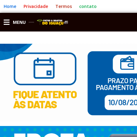
Ir
Home
Privacidade
Termos
contato
para
o
conteúdo
MENU