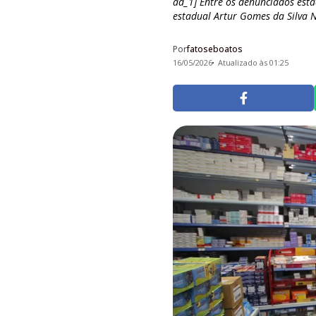
ad_1] Entre os denunciados estã
estadual Artur Gomes da Silva Ne
Por
fatoseboatos
16/05/2026
Atualizado às 01:25