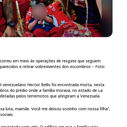
ocorreu em meio às operações de resgate que seguem
aparecidos e retirar sobreviventes dos escombros –
Foto:
l venezuelano Hector Bello foi encontrada morta, nesta
mbros do prédio onde a família morava, no estado de La
afetadas pelos terremotos que atingiram a Venezuela.
sa luta, mamãe. Você me deixou sozinho com nossa filha”,
sociais.
i resgatada com vida. O edifício em que a família vivia