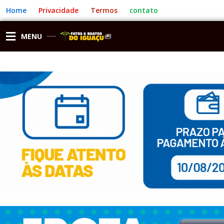
Ir
Home
Privacidade
Termos
contato
para
o
conteúdo
MENU