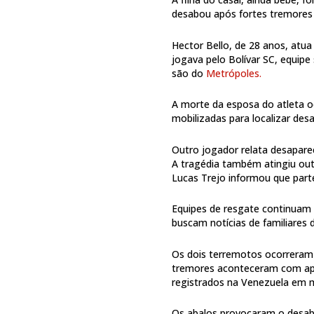
desabou após fortes tremores 
Hector Bello, de 28 anos, atu
jogava pelo Bolívar SC, equipe
são do
Metrópoles.
A morte da esposa do atleta 
mobilizadas para localizar des
Outro jogador relata desapare
A tragédia também atingiu out
Lucas Trejo informou que part
Equipes de resgate continuam
buscam notícias de familiares 
Os dois terremotos ocorreram 
tremores aconteceram com ape
registrados na Venezuela em m
Os abalos provocaram o desaba