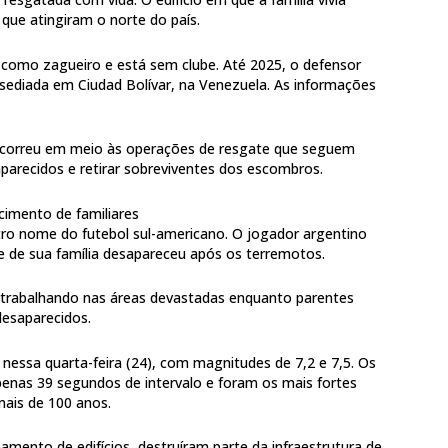
que atingiram o norte do país.
a como zagueiro e está sem clube. Até 2025, o defensor
 sediada em Ciudad Bolívar, na Venezuela. As informações
ocorreu em meio às operações de resgate que seguem
aparecidos e retirar sobreviventes dos escombros.
cimento de familiares
ro nome do futebol sul-americano. O jogador argentino
e de sua família desapareceu após os terremotos.
 trabalhando nas áreas devastadas enquanto parentes
desaparecidos.
nessa quarta-feira (24), com magnitudes de 7,2 e 7,5. Os
nas 39 segundos de intervalo e foram os mais fortes
ais de 100 anos.
mento de edifícios, destruíram parte da infraestrutura de