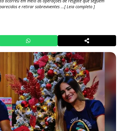
eta ocorreu em meio às operações de resgate que seguem
arecidos e retirar sobreviventes ...[ Leia completo ]