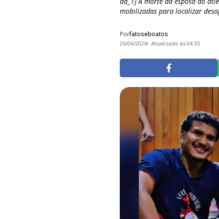
ad_1] A morte da esposa do atl
mobilizadas para localizar desap
Por
fatoseboatos
26/06/2026
Atualizado às 04:35