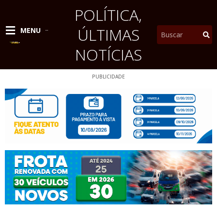
Ir
POLÍTICA
,
para
o
ÚLTIMAS
Pesquisar
MENU
conteúdo
NOTÍCIAS
PUBLICIDADE