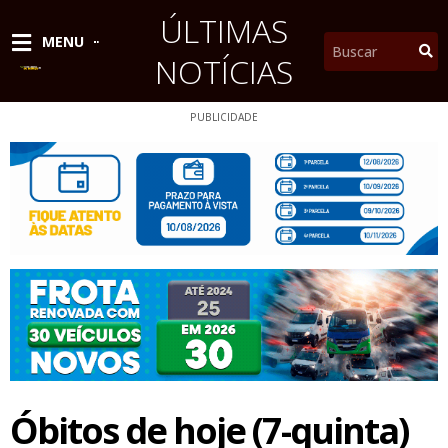
Ir
ÚLTIMAS
para
Pesquisar
MENU
o
NOTÍCIAS
conteúdo
PUBLICIDADE
Óbitos de hoje (7-quinta)