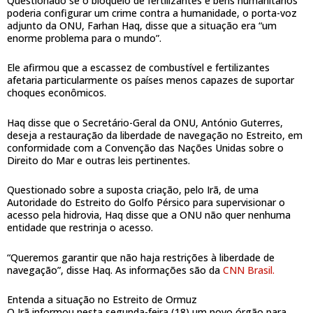
Questionado se o bloqueio de fertilizantes e bens humanitários
poderia configurar um crime contra a humanidade, o porta-voz
adjunto da ONU, Farhan Haq, disse que a situação era “um
enorme problema para o mundo”.
Ele afirmou que a escassez de combustível e fertilizantes
afetaria particularmente os países menos capazes de suportar
choques econômicos.
Haq disse que o Secretário-Geral da ONU, António Guterres,
deseja a restauração da liberdade de navegação no Estreito, em
conformidade com a Convenção das Nações Unidas sobre o
Direito do Mar e outras leis pertinentes.
Questionado sobre a suposta criação, pelo Irã, de uma
Autoridade do Estreito do Golfo Pérsico para supervisionar o
acesso pela hidrovia, Haq disse que a ONU não quer nenhuma
entidade que restrinja o acesso.
“Queremos garantir que não haja restrições à liberdade de
navegação”, disse Haq. As informações são da
CNN Brasil.
Entenda a situação no Estreito de Ormuz
O Irã informou nesta segunda-feira (18) um novo órgão para