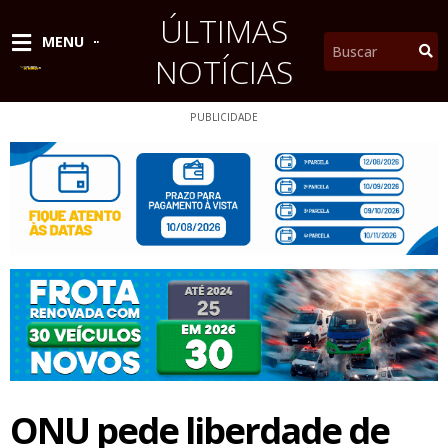
Ir
ÚLTIMAS
para
Pesquisar
MENU
o
NOTÍCIAS
conteúdo
PUBLICIDADE
ONU pede liberdade de