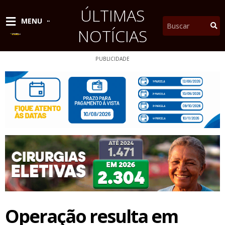
Ir
ÚLTIMAS
para
Pesquisar
MENU
o
NOTÍCIAS
conteúdo
PUBLICIDADE
Operação resulta em