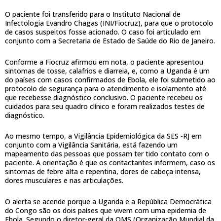
O paciente foi transferido para o Instituto Nacional de
Infectologia Evandro Chagas (INI/Fiocruz), para que o protocolo
de casos suspeitos fosse acionado. O caso foi articulado em
conjunto com a Secretaria de Estado de Saúde do Rio de Janeiro.
Conforme a Fiocruz afirmou em nota, o paciente apresentou
sintomas de tosse, calafrios e diarreia, e, como a Uganda é um
do países com casos confirmados de Ebola, ele foi submetido ao
protocolo de segurança para o atendimento e isolamento até
que recebesse diagnóstico conclusivo. O paciente recebeu os
cuidados para seu quadro clínico e foram realizados testes de
diagnóstico.
Ao mesmo tempo, a Vigilância Epidemiológica da SES -RJ em
conjunto com a Vigilância Sanitária, está fazendo um
mapeamento das pessoas que possam ter tido contato com o
paciente. A orientação é que os contactantes informem, caso os
sintomas de febre alta e repentina, dores de cabeça intensa,
dores musculares e nas articulações.
O alerta se acende porque a Uganda e a República Democrática
do Congo são os dois países que vivem com uma epidemia de
Ebola. Segundo o diretor-geral da OMS (Organização Mundial da