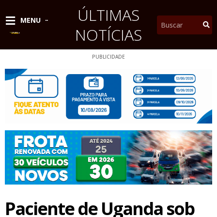
Ir
ÚLTIMAS
para
Pesquisar
MENU
o
NOTÍCIAS
conteúdo
PUBLICIDADE
Paciente de Uganda sob