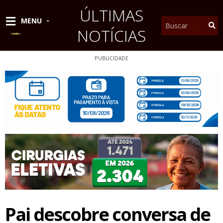
Ir
ÚLTIMAS
para
Pesquisar
MENU
o
NOTÍCIAS
conteúdo
PUBLICIDADE
Pai descobre conversa de