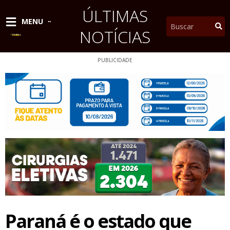
Ir
ÚLTIMAS
para
Pesquisar
MENU
o
NOTÍCIAS
conteúdo
PUBLICIDADE
Paraná é o estado que