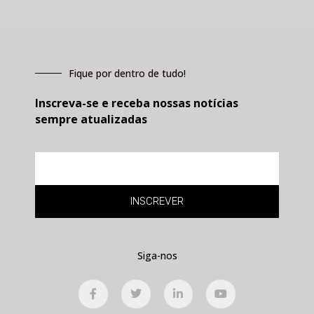
Fique por dentro de tudo!
Inscreva-se e receba nossas notícias
sempre atualizadas
E-
mail
INSCREVER
Siga-nos
F
T
L
Y
a
w
i
o
c
i
n
u