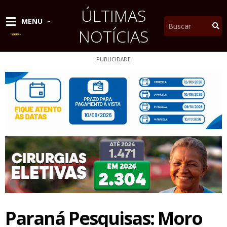
Ir
ÚLTIMAS
para
Pesquisar
MENU
o
NOTÍCIAS
conteúdo
PUBLICIDADE
Paraná Pesquisas: Moro