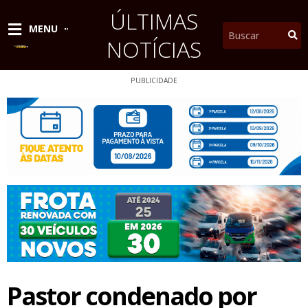
Ir
ÚLTIMAS
para
Pesquisar
MENU
o
NOTÍCIAS
conteúdo
PUBLICIDADE
Pastor condenado por