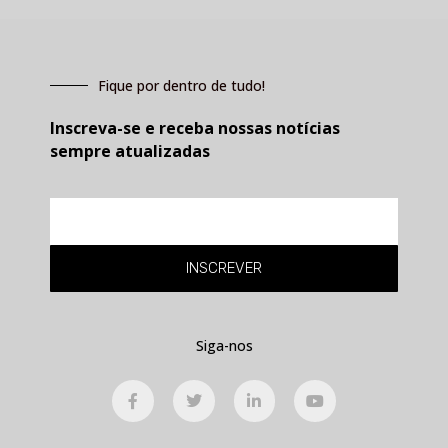
Fique por dentro de tudo!
Inscreva-se e receba nossas notícias
sempre atualizadas
E-
mail
INSCREVER
Siga-nos
F
T
L
Y
a
w
i
o
c
i
n
u
e
t
k
t