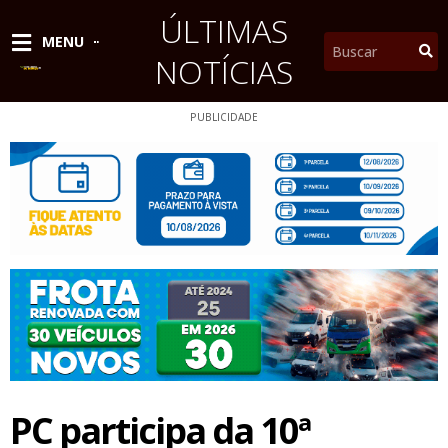
Ir
ÚLTIMAS
para
Pesquisar
MENU
o
NOTÍCIAS
conteúdo
PUBLICIDADE
PC participa da 10ª