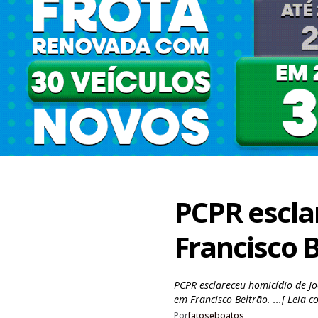
PCPR escla
Francisco 
PCPR esclareceu homicídio de Jo
em Francisco Beltrão. ...[ Leia c
Por
fatoseboatos