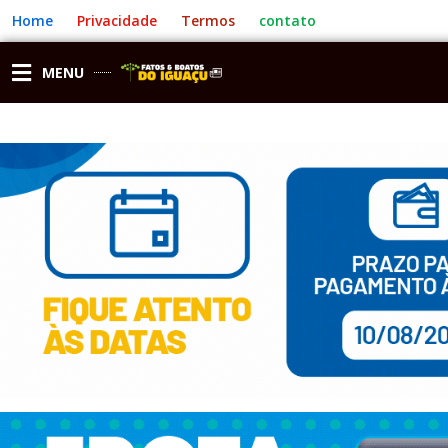
Ir
Home
Privacidade
Termos
contato
para
o
conteúdo
MENU