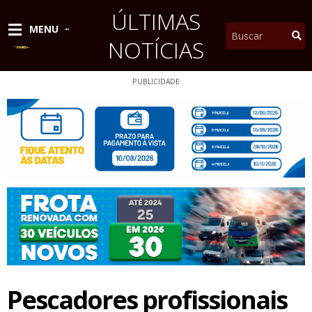
Ir
ÚLTIMAS
para
Pesquisar
MENU
o
NOTÍCIAS
conteúdo
PUBLICIDADE
Pescadores profissionais