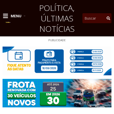
Ir
POLÍTICA
,
para
o
ÚLTIMAS
Pesquisar
MENU
conteúdo
NOTÍCIAS
PUBLICIDADE