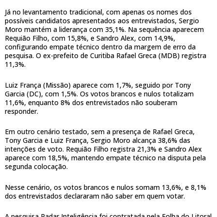
Já no levantamento tradicional, com apenas os nomes dos
possíveis candidatos apresentados aos entrevistados, Sergio
Moro mantém a liderança com 35,1%. Na sequência aparecem
Requião Filho, com 15,8%, e Sandro Alex, com 14,9%,
configurando empate técnico dentro da margem de erro da
pesquisa. O ex-prefeito de Curitiba Rafael Greca (MDB) registra
11,3%.
Luiz França (Missão) aparece com 1,7%, seguido por Tony
Garcia (DC), com 1,5%. Os votos brancos e nulos totalizam
11,6%, enquanto 8% dos entrevistados não souberam
responder.
Em outro cenário testado, sem a presença de Rafael Greca,
Tony Garcia e Luiz França, Sergio Moro alcança 38,6% das
intenções de voto. Requião Filho registra 21,3% e Sandro Alex
aparece com 18,5%, mantendo empate técnico na disputa pela
segunda colocação.
Nesse cenário, os votos brancos e nulos somam 13,6%, e 8,1%
dos entrevistados declararam não saber em quem votar.
A pesquisa Radar Inteligência foi contratada pela Folha do Litoral