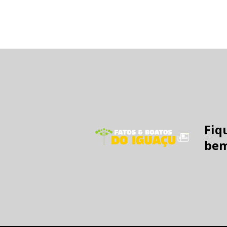
Fiq
bem