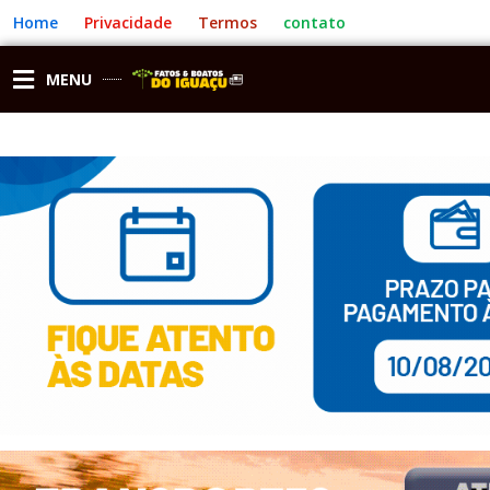
Ir
Home
Privacidade
Termos
contato
para
o
conteúdo
MENU