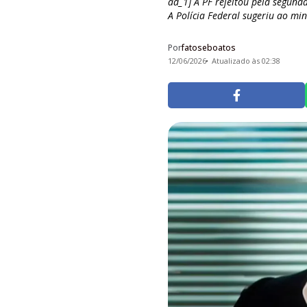
ad_1] A PF rejeitou pela segund
A Polícia Federal sugeriu ao mini
Por
fatoseboatos
12/06/2026
Atualizado às 02:38