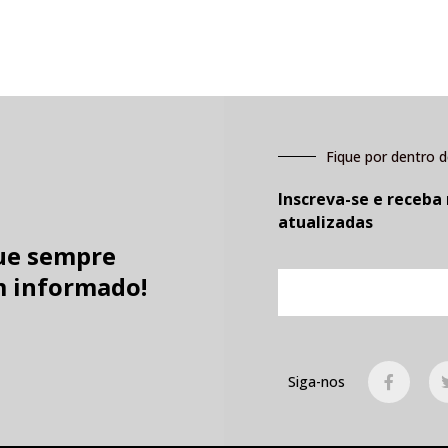
Fique por dentro d
Inscreva-se e receba
atualizadas
ue sempre
E-
 informado!
mail
F
Siga-nos
a
c
e
b
o