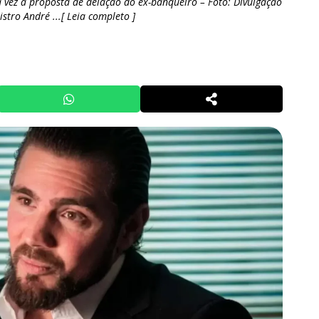
a vez a proposta de delação do ex-banqueiro – Foto: Divulgação
stro André ...[ Leia completo ]