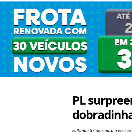
PL surpree
dobradinha
Faltando 87 dias para a eleição