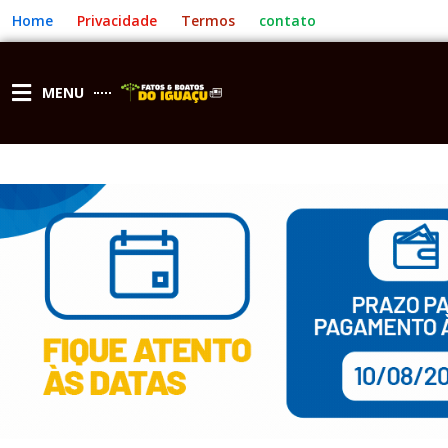
Ir
Home
Privacidade
Termos
contato
para
o
conteúdo
MENU