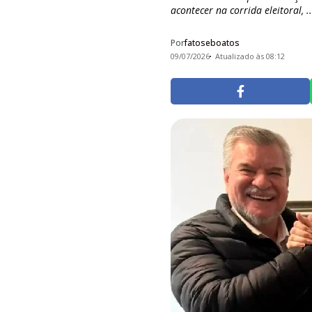
acontecer na corrida eleitoral, .
Por
fatoseboatos
09/07/2026
Atualizado às 08:12