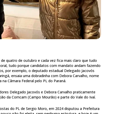
o de quatro de outubro e cada vez fica mais claro que tudo
eitoral, tudo porque candidatos com mandato andam fazendo
s, por exemplo, o deputado estadual Delegado Jacovós
Maringá, ensaia uma dobradinha com Debora Carvalho, nome
ra na Câmara Federal pelo PL do Paraná.
dores Delegado Jacovós e Debora Carvalho praticamente
ião da Comcam (Campo Mourão) e parte do Vale do Ivaí.
stas do PL de Sergio Moro, em 2024 disputou a Prefeitura
 pouco não foi eleita, sem nenhuma estrutura, e hoje é um