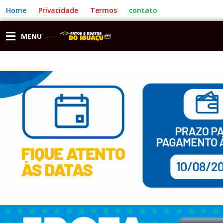
Ir
Home
Privacidade
Termos
contato
para
o
conteúdo
MENU