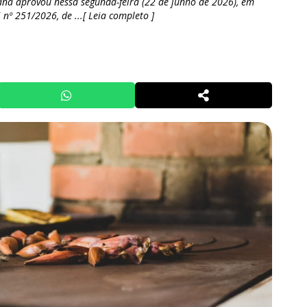
aná aprovou nessa segunda-feira (22 de junho de 2026), em
 nº 251/2026, de ...[ Leia completo ]