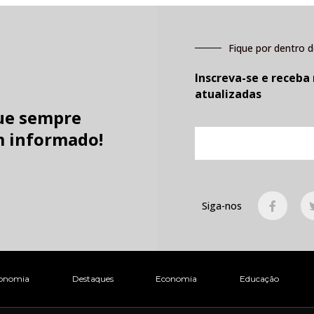
Fique por dentro d
Inscreva-se e receba
atualizadas
ue sempre
E-
 informado!
mail
F
Siga-nos
a
c
e
b
o
o
k
onomia
Destaques
Economia
Educação
-
f