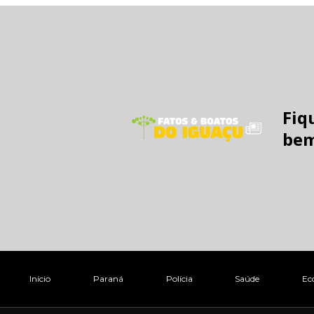
Fiq
bem
Início
Paraná
Polícia
Saúde
Ec