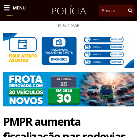
Ir
POLÍCIA
Pesquisar
MENU
para
o
conteúdo
PUBLICIDADE
PMPR aumenta
fiscalização nas rodovias